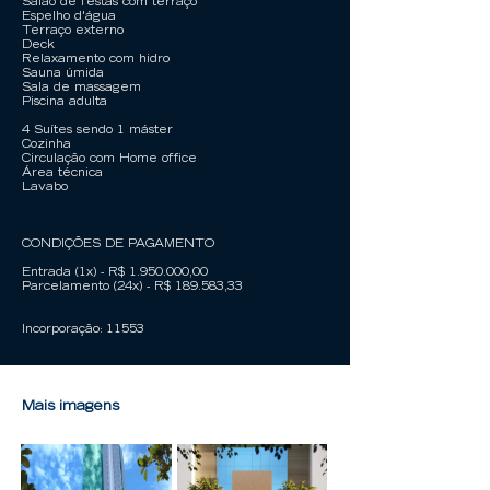
Salão de festas com terraço
Espelho d'água
Terraço externo
Deck
Relaxamento com hidro
Sauna úmida
Sala de massagem
Piscina adulta
4 Suítes sendo 1 máster
Cozinha
Circulação com Home office
Área técnica
Lavabo
CONDIÇÕES DE PAGAMENTO
Entrada (1x) - R$
1.950.000
,00
Parcelamento (24x) - R$ 189.583,33
Incorporação: 11553
Mais imagens