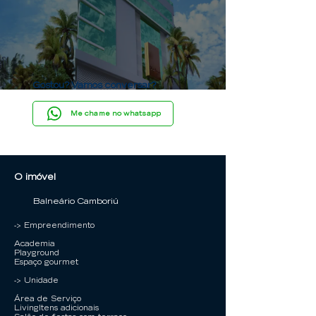
Gostou? Vamos conversar?
Me chame no whatsapp
O imóvel
Balneário Camboriú
-> Empreendimento
Academia
Playground
Espaço gourmet
-> Unidade
Área de Serviço
LivingItens adicionais