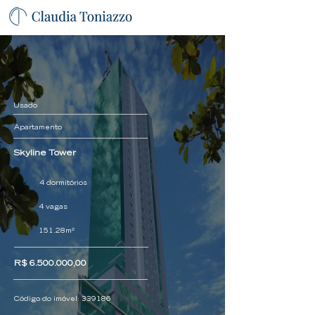
Usado
Apartamento
Skyline Tower
4 dormitórios
4 vagas
151.28m²
R$
6.500.000
,00
Código do imóvel:
339186