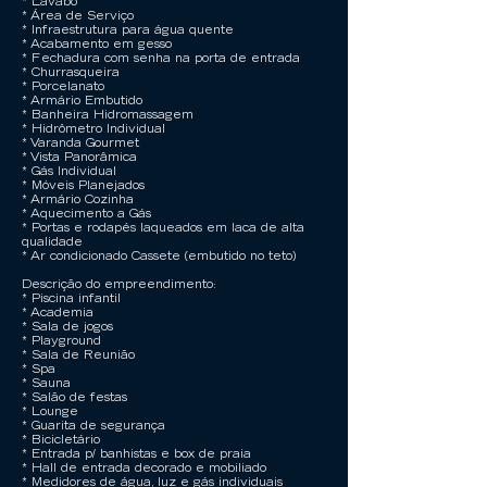
* Lavabo
* Área de Serviço
* Infraestrutura para água quente
* Acabamento em gesso
* Fechadura com senha na porta de entrada
* Churrasqueira
* Porcelanato
* Armário Embutido
* Banheira Hidromassagem
* Hidrômetro Individual
* Varanda Gourmet
* Vista Panorâmica
* Gás Individual
* Móveis Planejados
* Armário Cozinha
* Aquecimento a Gás
* Portas e rodapés laqueados em laca de alta
qualidade
* Ar condicionado Cassete (embutido no teto)
Descrição do empreendimento:
* Piscina infantil
* Academia
* Sala de jogos
* Playground
* Sala de Reunião
* Spa
* Sauna
* Salão de festas
* Lounge
* Guarita de segurança
* Bicicletário
* Entrada p/ banhistas e box de praia
* Hall de entrada decorado e mobiliado
* Medidores de água, luz e gás individuais