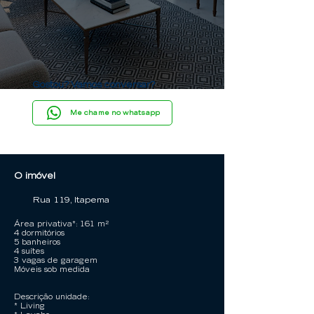
Gostou? Vamos conversar?
Me chame no whatsapp
O imóvel
Rua 119, Itapema
Área privativa*: 161 m²
4 dormitórios
5 banheiros
4 suítes
3 vagas de garagem
Móveis sob medida
Descrição unidade:
* Living