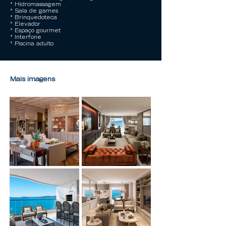
* Hidromassagem
* Sala de games
* Brinquedoteca
* Elevador
* Espaço gourmet
* Interfone
* Piscina adulto
Mais imagens