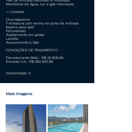
Hall de entrada decorado e mobiliado
Medidores de água, luz e gás individuais
-> Unidade
Churrasqueira
Fechadura com senha na porta de entrada
Espera para split
Porcelanato
Acabamento em gesso
Lavabo
Aquecimento a Gás
CONDIÇÕES DE PAGAMENTO
Parcelamento (84x) - R$ 23.606,06
Entrada (1x) - R$ 382.363,66
Incorporação: 0
Mais imagens