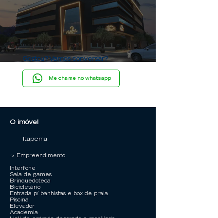
Gostou? Vamos conversar?
Me chame no whatsapp
O imóvel
Itapema
-> Empreendimento
Interfone
Sala de games
Brinquedoteca
Bicicletário
Entrada p/ banhistas e box de praia
Piscina
Elevador
Academia