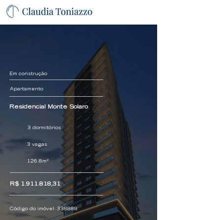
Em construção
Apartamento
Residencial Monte Solaro
3 dormitórios
3 vagas
126.8m²
R$
1.911.818
,31
Código do imóvel:
338888