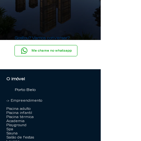
Gostou? Vamos conversar?
Me chame no whatsapp
O imóvel
Porto Belo
-> Empreendimento
Piscina adulto
Piscina infantil
Piscina térmica
Academia
Playground
Spa
Sauna
Salão de festas