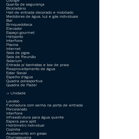
Lounge
Guarita de segurança
Bicicletário
Hall de entrada decorado e mobiliado
Medidores de água, luz e gás individuais
Bar
Brinquedoteca
Elevador
Espaço gourmet
Heliponto
Interfone
Piscina
Internet
Sala de jogos
Sala de Reunião
Solarium
Entrada p/ banhistas e box de praia
Reaproveitamento de água
Estar Social
Espelho d'água
Quadra poliesportiva
Quadra de Padel
-> Unidade
Lavabo
Fechadura com senha na porta de entrada
Porcelanato
Interfone
Infraestrutura para água quente
Espera para split
Hidrômetro Individual
Cozinha
Acabamento em gesso
Churrasqueira