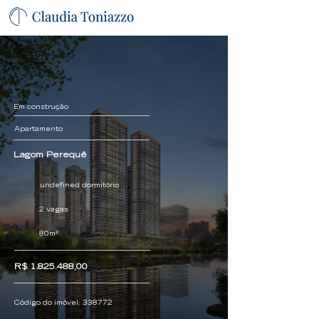
Em construção
Apartamento
Lagom Perequê
undefined dormitório
2 vagas
80m²
R$
1.825.488
,00
Código do imóvel:
338772