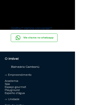
Gostou? Vamos conversar?
Me chame no whatsapp
O imóvel
Balneário Camboriú
-> Empreendimento
Academia
Spa
Espaço gourmet
Playground
Espelho d'água
-> Unidade