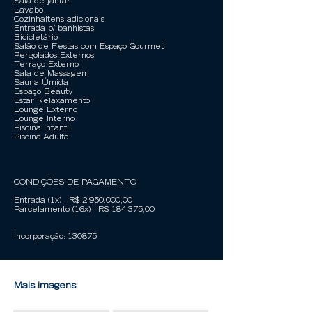
Sala de jantar
Lavabo
CozinhaItens adicionais
Entrada p/ banhistas
Bicicletário
Salão de Festas com Espaço Gourmet
Pergolados Externos
Terraço Externo
Sala de Massagem
Sauna Úmida
Espaço Beauty
Estar Relaxamento
Lounge Externo
Lounge Interno
Piscina Infantil
Piscina Adulta
CONDIÇÕES DE PAGAMENTO
Entrada (1x) - R$
2.950.000
,00
Parcelamento (16x) - R$ 184.375,00
Incorporação: 130875
Mais imagens