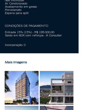
Gás Individual
Ar Condicionado
Acabamento em gesso
Porcelanato
Espera para split
CONDIÇÕES DE PAGAMENTO
Entrada 15% (15%) - R$ 195.000,00
Saldo em 60X com reforços - À Consultar
Incorporação: 0
Mais imagens