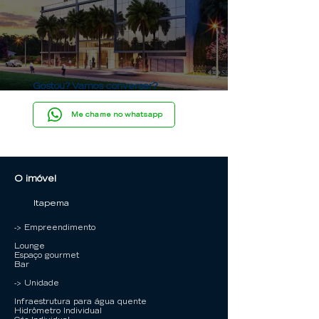
Gostou? Vamos conversar?
Me chame no whatsapp
O imóvel
Itapema
-> Empreendimento
Lounge
Espaço gourmet
Bar
-> Unidade
Infraestrutura para água quente
Hidrômetro Individual