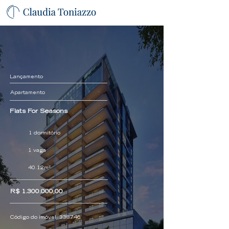
Lançamento
Apartamento
Flats For Seasons
1 dormitório
1 vaga
40.12m²
R$
1.300.000
,00
Código do imóvel:
338746