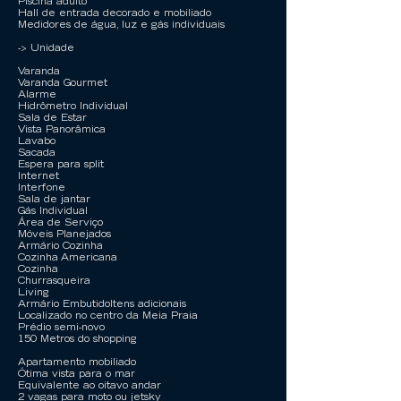
Piscina adulto
Hall de entrada decorado e mobiliado
Medidores de água, luz e gás individuais
-> Unidade
Varanda
Varanda Gourmet
Alarme
Hidrômetro Individual
Sala de Estar
Vista Panorâmica
Lavabo
Sacada
Espera para split
Internet
Interfone
Sala de jantar
Gás Individual
Área de Serviço
Móveis Planejados
Armário Cozinha
Cozinha Americana
Cozinha
Churrasqueira
Living
Armário EmbutidoItens adicionais
Localizado no centro da Meia Praia
Prédio semi-novo
150 Metros do shopping
Apartamento mobiliado
Ótima vista para o mar
Equivalente ao oitavo andar
2 vagas para moto ou jetsky