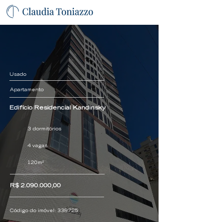
Usado
Apartamento
Edifício Residencial Kandinsky
3 dormitórios
4 vagas
120m²
R$
2.090.000
,00
Código do imóvel:
338725