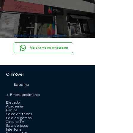
Gostou? Vamos conversar?
Me chame no whatsapp
O imóvel
Itapema
-> Empreendimento
Elevador
Academia
Piscina
Salão de festas
Sala de games
Circuito Tv
Sala de jogos
Interfone