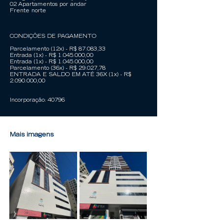
02 Apartamentos por andar
Frente norte
CONDIÇÕES DE PAGAMENTO
Parcelamento (12x) - R$ 87.083,33
Entrada (1x) - R$
1.045.000
,00
Entrada (1x) - R$
1.045.000
,00
Parcelamento (36x) - R$ 29.027,78
ENTRADA E SALDO EM ATÉ 36X (1x) - R$
2.090.000
,00
Incorporação: 40796
Mais imagens