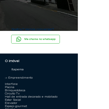
Gostou? Vamos conversar?
Me chame no whatsapp
O imóvel
Itapema
-> Empreendimento
Interfone
Piscina
Brinquedoteca
Circuito Tv
Hall de entrada decorado e mobiliado
Estar Social
Elevador
Espaço gourmet