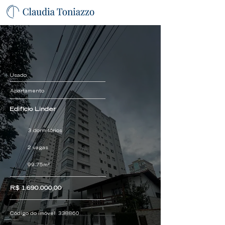
Usado
Apartamento
Edifício Linder
3 dormitórios
2 vagas
99.75m²
R$
1.690.000
,00
Código do imóvel:
338860