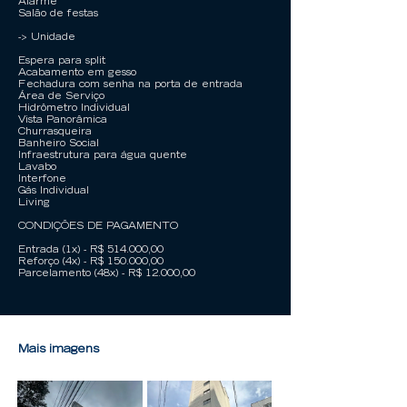
Alarme
Salão de festas
-> Unidade
Espera para split
Acabamento em gesso
Fechadura com senha na porta de entrada
Área de Serviço
Hidrômetro Individual
Vista Panorâmica
Churrasqueira
Banheiro Social
Infraestrutura para água quente
Lavabo
Interfone
Gás Individual
Living
CONDIÇÕES DE PAGAMENTO
Entrada (1x) - R$ 514.000,00
Reforço (4x) - R$ 150.000,00
Parcelamento (48x) - R$ 12.000,00
Mais imagens