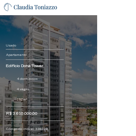
Usado
Apartamento
Edifício Doha Tower
4 dormitórios
4 vagas
182m²
R$
3.610.000
,00
Código do imóvel:
338719