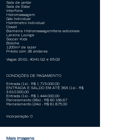
Sala de jantar
Sala de Estar
Interfone
Hidromassagem
Gás Individual
Hidrômetro Individual
Closet
Banheira HidromassagemItens adicionais
Lareira Lounge
Soccer Kids
Boliche
1200m² de lazer
Prédio com 28 andares
Vagas 20-G1, 40/41-G2 e 65-G3
CONDIÇÕES DE PAGAMENTO
Entrada (1x) - R$
1.715.000
,00
ENTRADA E SALDO EM ATÉ 36X (1x) - R$
3.610.000
,00
Entrada (1x) - R$
1.444.000
,00
Parcelamento (36x) - R$ 60.166,67
Parcelamento (24x) - R$ 81.875,00
Incorporação: 0
Mais imagens