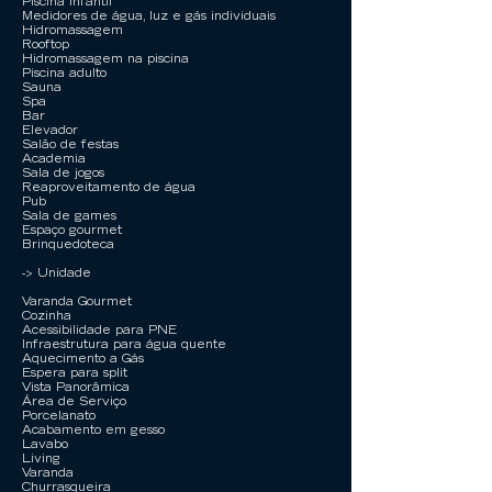
Piscina infantil
Medidores de água, luz e gás individuais
Hidromassagem
Rooftop
Hidromassagem na piscina
Piscina adulto
Sauna
Spa
Bar
Elevador
Salão de festas
Academia
Sala de jogos
Reaproveitamento de água
Pub
Sala de games
Espaço gourmet
Brinquedoteca
-> Unidade
Varanda Gourmet
Cozinha
Acessibilidade para PNE
Infraestrutura para água quente
Aquecimento a Gás
Espera para split
Vista Panorâmica
Área de Serviço
Porcelanato
Acabamento em gesso
Lavabo
Living
Varanda
Churrasqueira