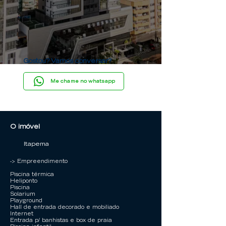
Gostou? Vamos conversar?
Me chame no whatsapp
O imóvel
Itapema
-> Empreendimento
Piscina térmica
Heliponto
Piscina
Solarium
Playground
Hall de entrada decorado e mobiliado
Internet
Entrada p/ banhistas e box de praia