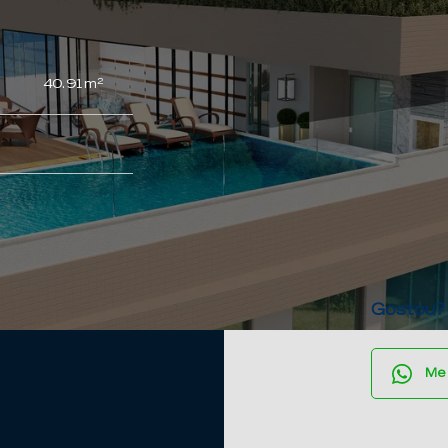
40.91m²
Gostou?
Me