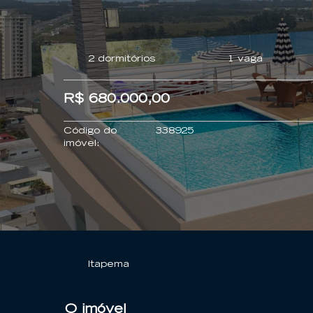
2 dormitórios
1 vaga
R$ 680.000,00
Código do
338925
imóvel:
Itapema
O imóvel