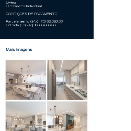
Living
Hidrômetro Individual
CONDIÇÕES DE PAGAMENTO
Parcelamento (24x) - R$ 62.083,33
Entrada (1x) - R$
1.000.000
,00
Mais imagens