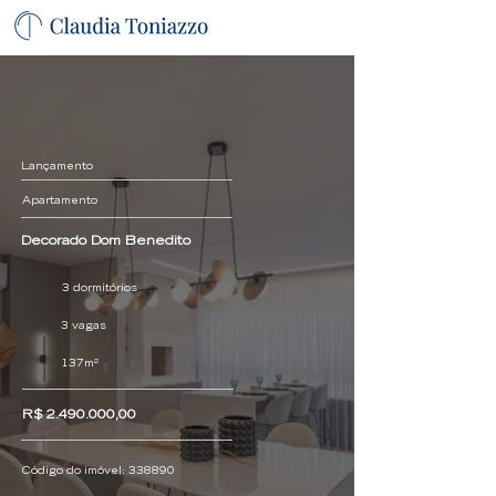
Lançamento
Apartamento
Decorado Dom Benedito
3 dormitórios
3 vagas
137m²
R$
2.490.000
,00
Código do imóvel:
338890