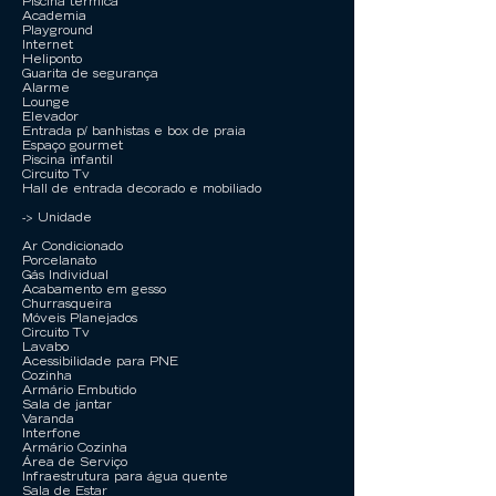
Piscina térmica
Academia
Playground
Internet
Heliponto
Guarita de segurança
Alarme
Lounge
Elevador
Entrada p/ banhistas e box de praia
Espaço gourmet
Piscina infantil
Circuito Tv
Hall de entrada decorado e mobiliado
-> Unidade
Ar Condicionado
Porcelanato
Gás Individual
Acabamento em gesso
Churrasqueira
Móveis Planejados
Circuito Tv
Lavabo
Acessibilidade para PNE
Cozinha
Armário Embutido
Sala de jantar
Varanda
Interfone
Armário Cozinha
Área de Serviço
Infraestrutura para água quente
Sala de Estar