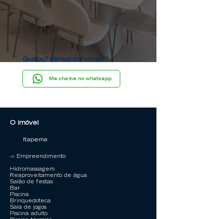
Gostou? Vamos conversar?
Me chame no whatsapp
O imóvel
Itapema
-> Empreendimento
Hidromassagem
Reaproveitamento de água
Salão de festas
Bar
Piscina
Brinquedoteca
Sala de jogos
Piscina adulto