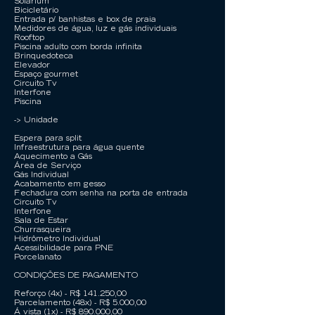
Solarium
Bicicletário
Entrada p/ banhistas e box de praia
Medidores de água, luz e gás individuais
Rooftop
Piscina adulto com borda infinita
Brinquedoteca
Elevador
Espaço gourmet
Circuito Tv
Interfone
Piscina
-> Unidade
Espera para split
Infraestrutura para água quente
Aquecimento a Gás
Área de Serviço
Gás Individual
Acabamento em gesso
Fechadura com senha na porta de entrada
Circuito Tv
Interfone
Sala de Estar
Churrasqueira
Hidrômetro Individual
Acessibilidade para PNE
Porcelanato
CONDIÇÕES DE PAGAMENTO
Reforço (4x) - R$ 141.250,00
Parcelamento (48x) - R$ 5.000,00
Á vista (1x) - R$ 890.000,00