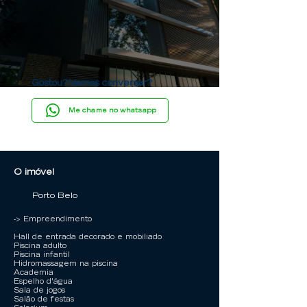
Gostou? Vamos conversar?
Me chame no whatsapp
O imóvel
Porto Belo
-> Empreendimento
Hall de entrada decorado e mobiliado
Piscina adulto
Piscina infantil
Hidromassagem na piscina
Academia
Espelho d'água
Sala de jogos
Salão de festas