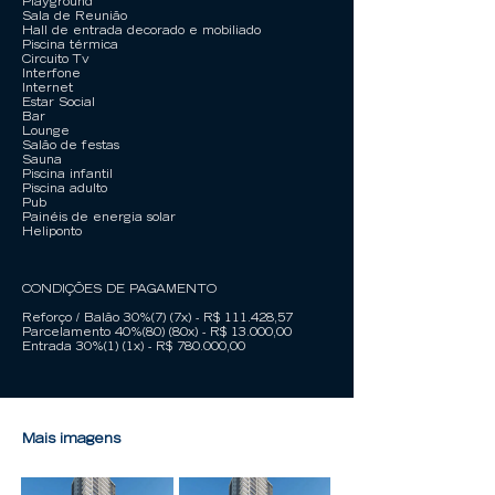
Playground
Sala de Reunião
Hall de entrada decorado e mobiliado
Piscina térmica
Circuito Tv
Interfone
Internet
Estar Social
Bar
Lounge
Salão de festas
Sauna
Piscina infantil
Piscina adulto
Pub
Painéis de energia solar
Heliponto
CONDIÇÕES DE PAGAMENTO
Reforço / Balão 30%(7) (7x) - R$ 111.428,57
Parcelamento 40%(80) (80x) - R$ 13.000,00
Entrada 30%(1) (1x) - R$ 780.000,00
Mais imagens