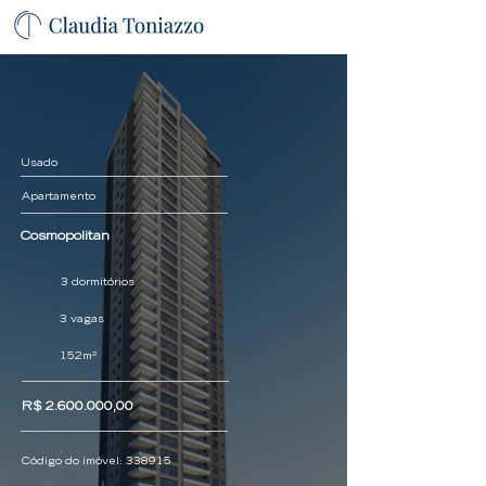
Usado
Apartamento
Cosmopolitan
3 dormitórios
3 vagas
152m²
R$
2.600.000
,00
Código do imóvel:
338915