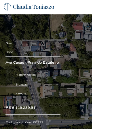
Novo
Casa
Aya Casas - Praia do Estaleiro
4 dormitórios
3 vagas
177m²
R$
6.119.239
,31
Código do imóvel:
88222