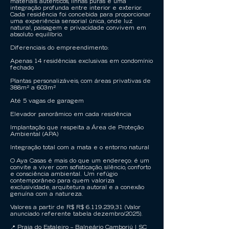
materiais autênticos, linhas puras e uma
integração profunda entre interior e exterior.
Cada residência foi concebida para proporcionar
uma experiência sensorial única, onde luz
natural, paisagem e privacidade convivem em
absoluto equilíbrio.
Diferenciais do empreendimento:
Apenas 14 residências exclusivas em condomínio
fechado
Plantas personalizáveis, com áreas privativas de
388m² a 603m²
Até 5 vagas de garagem
Elevador panorâmico em cada residência
Implantação que respeita a Área de Proteção
Ambiental (APA)
Integração total com a mata e o entorno natural
O Aya Casas é mais do que um endereço: é um
convite a viver com sofisticação, silêncio, conforto
e consciência ambiental. Um refúgio
contemporâneo para quem valoriza
exclusividade, arquitetura autoral e a conexão
genuína com a natureza.
Valores a partir de R$ R$
6.119.239
,31 (Valor
anunciado referente tabela dezembro/2025).
📍 Praia do Estaleiro – Balneário Camboriú | SC