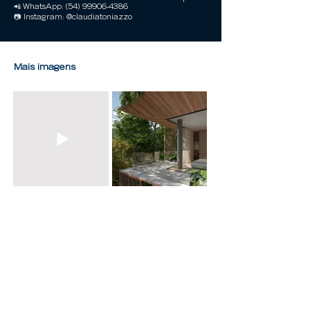
📲 WhatsApp:
(54) 99906-4386
📷 Instagram: @claudiatoniazzo
Mais imagens