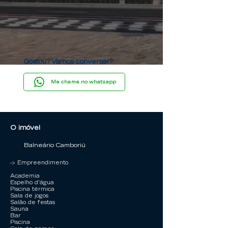
Gostou? Vamos conversar?
Me chame no whatsapp
O imóvel
Balneário Camboriú
-> Empreendimento
Academia
Espelho d'água
Piscina térmica
Sala de jogos
Salão de festas
Sauna
Bar
Piscina