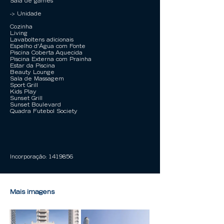
Sala de games
-> Unidade
Cozinha
Living
LavaboItens adicionais
Espelho d'Água com Fonte
Piscina Coberta Aquecida
Piscina Externa com Prainha
Estar da Piscina
Beauty Lounge
Sala de Massagem
Sport Grill
Kids Play
Sunset Grill
Sunset Boulevard
Quadra Futebol Society
Incorporação:
1419856
Mais imagens