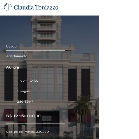
Usado
Apartamento
Aurora
4 dormitórios
5 vagas
230.86m²
R$
12.950.000
,00
Código do imóvel:
339210