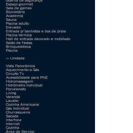
Guarita de segurança
Espaço gourmet
Sala de games
Bicicletário
Academia
Sauna
Piscina adulto
Elevador
Entrada p/ banhistas e box de praia
Piscina térmica
Hall de entrada decorado e mobiliado
Salão de festas
Brinquedoteca
Piscina
-> Unidade
Vista Panorâmica
Aquecimento a Gás
Circuito Tv
Acessibilidade para PNE
Hidromassagem
Hidrômetro Individual
Porcelanato
Living
Varanda
Lavabo
Cozinha Americana
Gás Individual
Churrasqueira
Sacada
Interfone
Internet
Cozinha
Área de Serviço