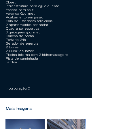
Closet
Infraestrutura para água quente
Espera para split
Varanda Gourmet
Acabamento em gesso
Sala de EstarItens adicionais
2 apartamentos por andar
Quadra poliesportiva
3 quiosques gourmet
Cancha de bocha
Portaria 24h
Gerador de energia
2 torres
2000m² de lazer
Piscina interna com 2 hidromassagens
Pista de caminhada
Jardim
Incorporação: 0
Mais imagens