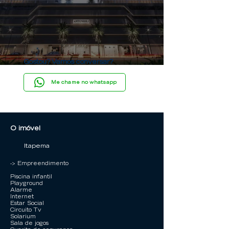
Gostou? Vamos conversar?
Me chame no whatsapp
O imóvel
Itapema
-> Empreendimento
Piscina infantil
Playground
Alarme
Internet
Estar Social
Circuito Tv
Solarium
Sala de jogos