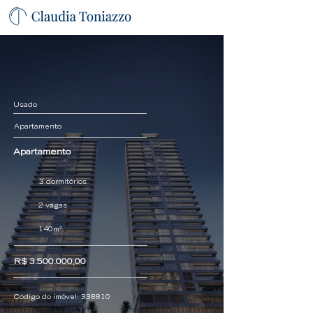
Usado
Apartamento
Apartamento
3 dormitórios
2 vagas
140m²
R$
3.500.000
,00
Código do imóvel:
338810